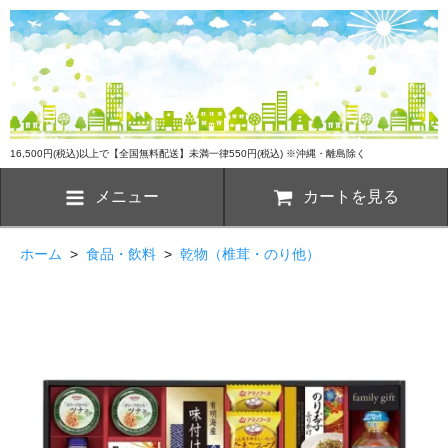
16,500円(税込)以上で【全国無料配送】未満一律550円(税込) ※沖縄・離島除く
メニュー
カートを見る
ホーム
>
食品・飲料
>
乾物（椎茸・のり他）