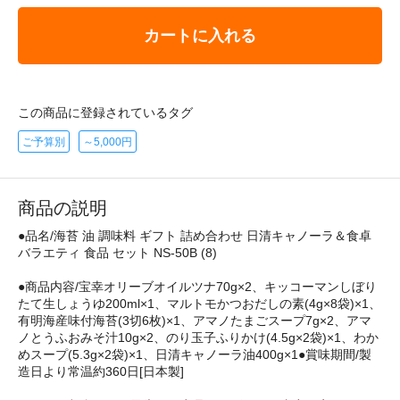
カートに入れる
この商品に登録されているタグ
ご予算別
～5,000円
商品の説明
●品名/海苔 油 調味料 ギフト 詰め合わせ 日清キャノーラ＆食卓
バラエティ 食品 セット NS-50B (8)
●商品内容/宝幸オリーブオイルツナ70g×2、キッコーマンしぼり
たて生しょうゆ200ml×1、マルトモかつおだしの素(4g×8袋)×1、
有明海産味付海苔(3切6枚)×1、アマノたまごスープ7g×2、アマ
ノとうふおみそ汁10g×2、のり玉子ふりかけ(4.5g×2袋)×1、わか
めスープ(5.3g×2袋)×1、日清キャノーラ油400g×1●賞味期間/製
造日より常温約360日[日本製]