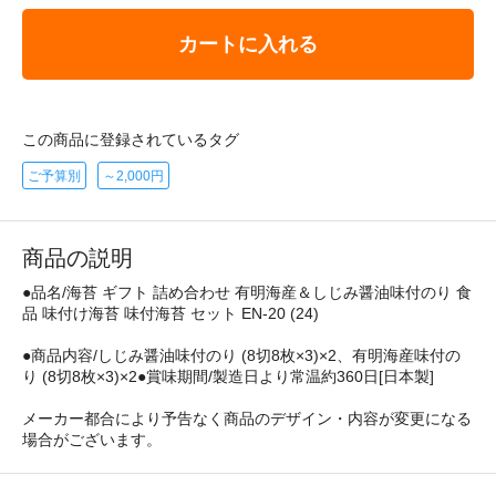
カートに入れる
この商品に登録されているタグ
ご予算別
～2,000円
商品の説明
●品名/海苔 ギフト 詰め合わせ 有明海産＆しじみ醤油味付のり 食
品 味付け海苔 味付海苔 セット EN-20 (24)
●商品内容/しじみ醤油味付のり (8切8枚×3)×2、有明海産味付の
り (8切8枚×3)×2●賞味期間/製造日より常温約360日[日本製]
メーカー都合により予告なく商品のデザイン・内容が変更になる
場合がございます。