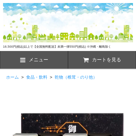
16,500円(税込)以上で【全国無料配送】未満一律550円(税込) ※沖縄・離島除く
メニュー
カートを見る
ホーム
>
食品・飲料
>
乾物（椎茸・のり他）