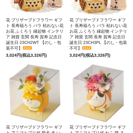
花 プリザーブドフラワー ギフ
花 プリザーブドフラワー ギフ
ト 長寿福ろう バラ 枯れない花
ト 長寿福ろう バラ 枯れない花
お花 ふくろう 縁起物 インテリ
お花 ふくろう 縁起物 インテリ
ア 雑貨 玄関 長寿 賀寿 記念日
ア 雑貨 玄関 長寿 賀寿 記念日
誕生日 23CH2WT 【のし・包
誕生日 23CH3PL 【のし・包装
装不可】
不可】
3,024円(税込3,326円)
3,024円(税込3,326円)
花 プリザーブドフラワー ギフ
花 プリザーブドフラワー ギフ
ト アニマルプリザ 柴犬 犬 い
ト アニマルプリザ ねこ 猫 ネ