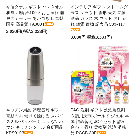
今治タオル ギフト バスタオル
インテリア ギフト ストームグ
和風 和柄 綿100% おしゃれ 瀬
ラス クラウド 雲形 天気 気象
戸内テーラー あかつき 日本製
結晶 ガラス 木 ウッド おしゃ
国産 高品質 TA3004
れ 雑貨 置物 記念品 333-417
3,030円(税込3,333円)
3,030円(税込3,333円)
キッチン用品 調理器具 ギフト
P&G 洗剤 ギフト 洗濯用洗剤
電動ミル 傾けて挽ける スパイ
衣類用洗剤 ボールド ジェル 本
スミル ペッパーミル ケヴンハ
体 詰め替え JOY セット 詰め
ウン キッチンツール 台所用品
合わせ 香り 柔軟剤 洗浄 消耗
KDS9103
品 PGCB-30F