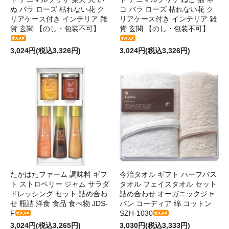
ぬ バラ ローズ 枯れない花 ク
コ バラ ローズ 枯れない花 ク
リアケース付き インテリア 雑
リアケース付き インテリア 雑
貨 玄関 【のし・包装不可】
貨 玄関 【のし・包装不可】
3,024円(税込3,326円)
3,024円(税込3,326円)
たかはたファーム 調味料 ギフ
今治タオル ギフト ハーフバス
ト ストロベリー ジャム サラダ
タオル フェイスタオル セット
ドレッシング セット 詰め合わ
詰め合わせ オーガニックジャ
せ 瓶詰 洋食 食品 食べ物 JDS-
パン コーディア 綿 コットン
F
SZH-1030
3,024円(税込3,265円)
3,030円(税込3,333円)