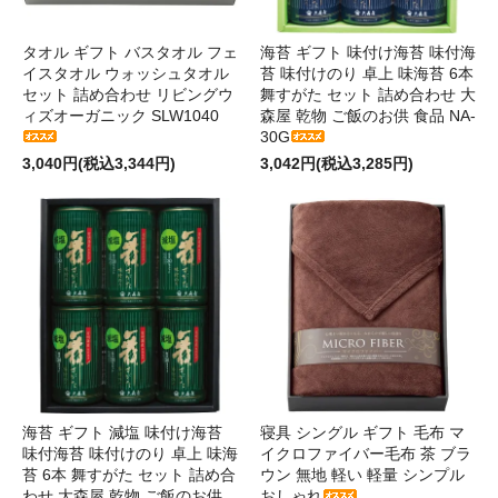
タオル ギフト バスタオル フェ
海苔 ギフト 味付け海苔 味付海
イスタオル ウォッシュタオル
苔 味付けのり 卓上 味海苔 6本
セット 詰め合わせ リビングウ
舞すがた セット 詰め合わせ 大
ィズオーガニック SLW1040
森屋 乾物 ご飯のお供 食品 NA-
30G
3,040円(税込3,344円)
3,042円(税込3,285円)
海苔 ギフト 減塩 味付け海苔
寝具 シングル ギフト 毛布 マ
味付海苔 味付けのり 卓上 味海
イクロファイバー毛布 茶 ブラ
苔 6本 舞すがた セット 詰め合
ウン 無地 軽い 軽量 シンプル
わせ 大森屋 乾物 ご飯のお供
おしゃれ