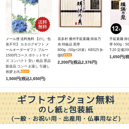
メール便 送料無料 【のし･包
喜多村 播州手延素麺 揖保乃
手延素麺 揖
装不可】 カタログギフト メ
糸 特級品 黒帯
帯 600g：50
ールオーダーギフト ブルー
800g（50g×16束）KBS25 [k-
T-20 定価20
1500円コース ポケットサイ
t][8]
1,650円(
ズ コンパクト 安い 粗品 景品
2,200円(税込2,376円)
販促品 コンペ お返し 引越し
挨拶 お礼
1,500円(税込1,650円)