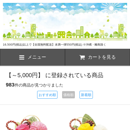
16,500円(税込)以上で【全国無料配送】未満一律550円(税込) ※沖縄・離島除く
メニュー
カートを見る
【～5,000円】 に登録されている商品
983
件の商品が見つかりました
おすすめ順
価格順
新着順