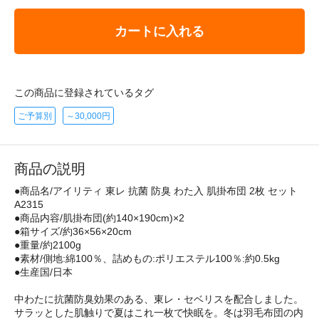
カートに入れる
この商品に登録されているタグ
ご予算別
～30,000円
商品の説明
●商品名/アイリティ 東レ 抗菌 防臭 わた入 肌掛布団 2枚 セット
A2315
●商品内容/肌掛布団(約140×190cm)×2
●箱サイズ/約36×56×20cm
●重量/約2100g
●素材/側地:綿100％、詰めもの:ポリエステル100％:約0.5kg
●生産国/日本
中わたに抗菌防臭効果のある、東レ・セベリスを配合しました。
サラッとした肌触りで夏はこれ一枚で快眠を。冬は羽毛布団の内