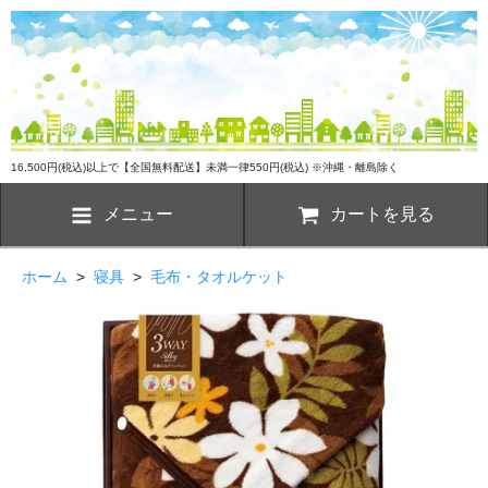
16,500円(税込)以上で【全国無料配送】未満一律550円(税込) ※沖縄・離島除く
メニュー
カートを見る
ホーム
>
寝具
>
毛布・タオルケット