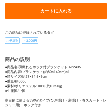
カートに入れる
この商品に登録されているタグ
ご予算別
～3,000円
商品の説明
●商品名/羽織れるホック付ブランケット AP2435
●商品内容/ブランケット(約80×140cm)×1
●箱サイズ/約27×34.5×9cm
●重量/約800g
●素材/ポリエステル100％(約0.35kg)
●生産国/中国
多目的に使える3WAYタイプ(ひざ掛け・肩掛け・巻スカート・レ
ジャー用)・ホック付き