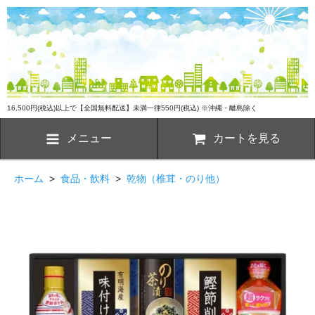
16,500円(税込)以上で【全国無料配送】未満一律550円(税込) ※沖縄・離島除く
メニュー
カートを見る
ホーム
>
食品・飲料
>
乾物（椎茸・のり他）