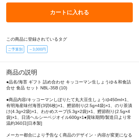
カートに入れる
この商品に登録されているタグ
ご予算別
～3,000円
商品の説明
●品名/海苔 ギフト 詰め合わせ キッコーマン生しょうゆ＆和食詰
合せ 食品 セット NBL-35B (10)
●商品内容/キッコーマンしぼりたて丸大豆生しょうゆ450ml×1、
有明海産味付海苔(3切6枚)×1、鰹節削り(2.5g×4袋)×1、のり茶漬
け(4.3g×2袋)×1、わかめスープ(5.3g×2袋)×1、鰹節削り(2.5g×4
袋)×1、日清ヘルシーベジオイル600g×1●賞味期間/製造日より常
温約360日[日本製]
メーカー都合により予告なく商品のデザイン・内容が変更になる