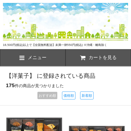
16,500円(税込)以上で【全国無料配送】未満一律550円(税込) ※沖縄・離島除く
メニュー
カートを見る
【洋菓子】 に登録されている商品
175
件の商品が見つかりました
おすすめ順
価格順
新着順