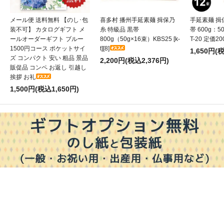
メール便 送料無料 【のし･包
喜多村 播州手延素麺 揖保乃
手延素麺 揖
装不可】 カタログギフト メ
糸 特級品 黒帯
帯 600g：50
ールオーダーギフト ブルー
800g（50g×16束）KBS25 [k-
T-20 定価20
1500円コース ポケットサイ
t][8]
1,650円(
ズ コンパクト 安い 粗品 景品
2,200円(税込2,376円)
販促品 コンペ お返し 引越し
挨拶 お礼
1,500円(税込1,650円)