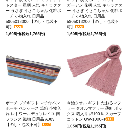
トスター 星柄 人気 キャラクタ
ガーデン 花柄 人気 キャラクタ
ー うさぎ うさこちゃん 化粧ポ
ー うさぎ うさこちゃん 化粧ポ
ーチ 小物入れ 日用品
ーチ 小物入れ 日用品
5905013300 【のし・包装不
5905013200 【のし・包装不
可】
可】
1,605円(税込1,765円)
1,605円(税込1,765円)
ポーチ プチギフト マチ付ペン
今治タオル ギフト たおるマフ
ポーチ ペンケース 筆箱 小物入
ラー タオルマフラー 薄紅 ボッ
れ レトワールデュソレイユ 南
クス 箱入り 綿100％ スカーフ
フランス 織物 日用品 A089
コットン GW-1000-4
【のし・包装不可】
1,050円(税込1,155円)