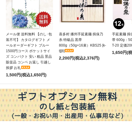
メール便 送料無料 【のし･包
喜多村 播州手延素麺 揖保乃
手延素麺 揖
装不可】 カタログギフト メ
糸 特級品 黒帯
帯 600g：50
ールオーダーギフト ブルー
800g（50g×16束）KBS25 [k-
T-20 定価20
1500円コース ポケットサイ
t][8]
1,650円(
ズ コンパクト 安い 粗品 景品
2,200円(税込2,376円)
販促品 コンペ お返し 引越し
挨拶 お礼
1,500円(税込1,650円)